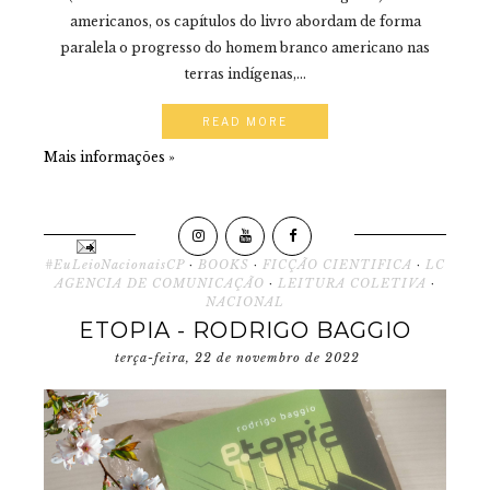
americanos, os capítulos do livro abordam de forma
paralela o progresso do homem branco americano nas
terras indígenas,...
READ MORE
Mais informações »
#EuLeioNacionaisCP
·
BOOKS
·
FICÇÃO CIENTIFICA
·
LC
AGENCIA DE COMUNICAÇÃO
·
LEITURA COLETIVA
·
NACIONAL
ETOPIA - RODRIGO BAGGIO
terça-feira, 22 de novembro de 2022