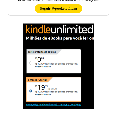
📸 Acompanhe também nossas leituras no Instagram:
Seguir @pocketcultura