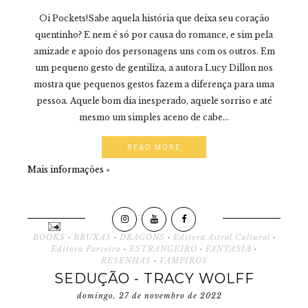
Oi Pockets!Sabe aquela história que deixa seu coração
quentinho? E nem é só por causa do romance, e sim pela
amizade e apoio dos personagens uns com os outros. Em
um pequeno gesto de gentiliza, a autora Lucy Dillon nos
mostra que pequenos gestos fazem a diferença para uma
pessoa. Aquele bom dia inesperado, aquele sorriso e até
mesmo um simples aceno de cabe...
READ MORE
Mais informações »
BOOKS
·
BRUXAS
·
DRAGONS
·
Editora Astral Cultural
·
Editora Parceira
·
ESTRANGEIRO
·
FANTASIA
·
RESENHAS
·
VAMPIROS
SEDUÇÃO - TRACY WOLFF
domingo, 27 de novembro de 2022