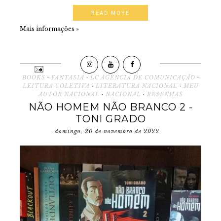
READ MORE
Mais informações »
BOOKS
·
FANTASIA
·
LC AGENCIA DE COMUNICAÇÃO
·
LEITURA COLETIVA
·
LITERATURA NACIONAL
·
MEU
AUTOR NACIONAL
·
NACIONAL
·
RESENHAS
NÃO HOMEM NÃO BRANCO 2 -
TONI GRADO
domingo, 20 de novembro de 2022