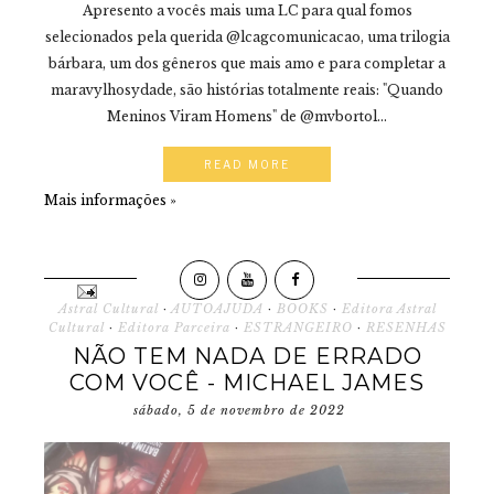
Apresento a vocês mais uma LC para qual fomos
selecionados pela querida @lcagcomunicacao, uma trilogia
bárbara, um dos gêneros que mais amo e para completar a
maravylhosydade, são histórias totalmente reais: "Quando
Meninos Viram Homens" de @mvbortol...
READ MORE
Mais informações »
Astral Cultural
·
AUTOAJUDA
·
BOOKS
·
Editora Astral
Cultural
·
Editora Parceira
·
ESTRANGEIRO
·
RESENHAS
NÃO TEM NADA DE ERRADO
COM VOCÊ - MICHAEL JAMES
sábado, 5 de novembro de 2022