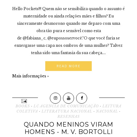
Hello Pockets!!! Quem não se sensibiliza quando o assunto é
maternidade ou ainda relações mães e filhos? Eu
sinceramente desmorono quando me deparo com uma
obra tão pura e sensível como esta
de @fabiana_c, @eupossoservocê.“O que você faria se
enxergasse uma capa nos ombros de uma mulher? Talvez
tenha sido uma fantasia da sua cabeça....
READ MORE
Mais informações »
BOOKS
·
LC AGENCIA DE COMUNICAÇÃO
·
LEITURA
COLETIVA
·
LITERATURA NACIONAL
·
NACIONAL
·
RESENHAS
QUANDO MENINOS VIRAM
HOMENS - M. V. BORTOLLI