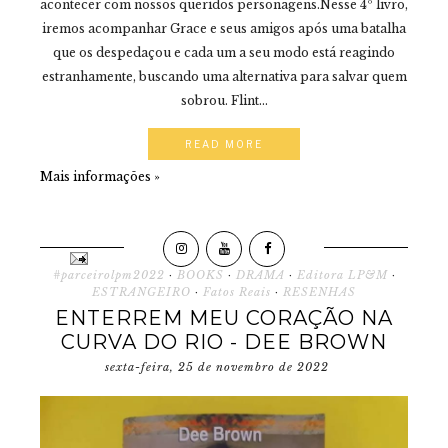
acontecer com nossos queridos personagens.Nesse 4º livro,
iremos acompanhar Grace e seus amigos após uma batalha
que os despedaçou e cada um a seu modo está reagindo
estranhamente, buscando uma alternativa para salvar quem
sobrou. Flint...
READ MORE
Mais informações »
#parceirolpm2022
·
BOOKS
·
DRAMA
·
Editora LP&M
·
ESTRANGEIRO
·
Fatos Reais
·
RESENHAS
ENTERREM MEU CORAÇÃO NA
CURVA DO RIO - DEE BROWN
sexta-feira, 25 de novembro de 2022