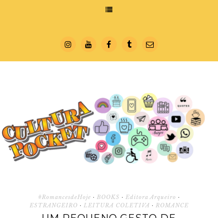
#RomancesdeHoje
·
BOOKS
·
Editora Arqueiro
·
ESTRANGEIRO
·
LEITURA COLETIVA
·
ROMANCE