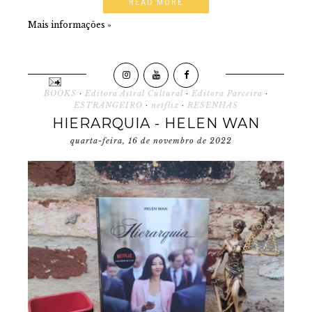
READ MORE
Mais informações »
BOOKS
·
Editora Astral Cultural
·
Editora Parceira
·
ESTRANGEIRO
·
netflix
·
RESENHAS
HIERARQUIA - HELEN WAN
quarta-feira, 16 de novembro de 2022