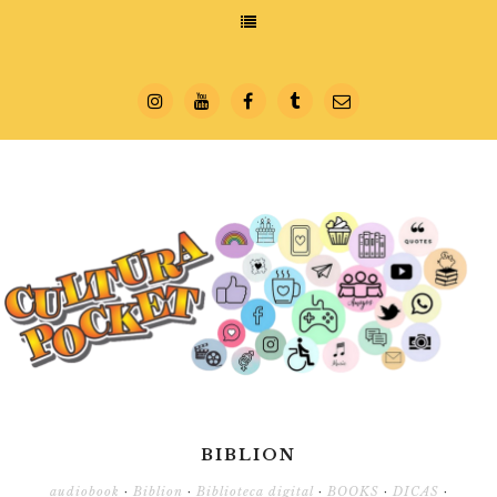
BIBLION
audiobook
·
Biblion
·
Biblioteca digital
·
BOOKS
·
DICAS
·